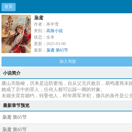
首页
枭鸢
作者：寿半雪
类别：
高辣小说
状态：全本
更新：2025-03-06
最新：
枭鸢 第65节
加入书架
小说简介
庸山关险峻，历来是边防要地，自从父兄兵败后，易鸣鸢再未
她成了京中的罪人，任何人都可以踩一脚的对象。
未婚夫背弃婚约，转娶他人，时年两军并犯，撤兵的条件是公
最新章节预览
枭鸢 第65节
枭鸢 第65节