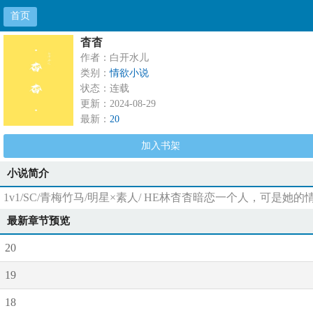
首页
杳杳
作者：白开水儿
类别：
情欲小说
状态：连载
更新：2024-08-29
最新：
20
加入书架
小说简介
1v1/SC/青梅竹马/明星×素人/ HE林杳杳暗恋一个人，
最新章节预览
20
19
18