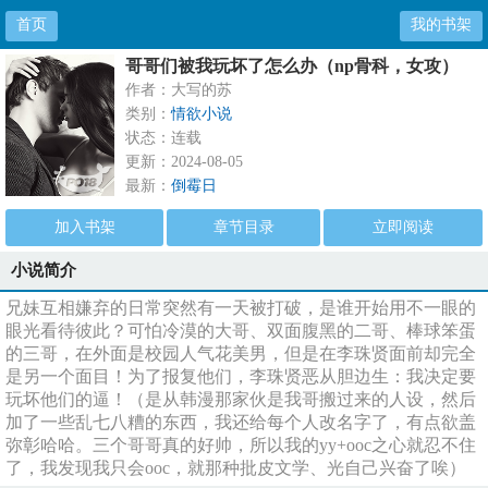
首页
我的书架
哥哥们被我玩坏了怎么办（np骨科，女攻）
作者：大写的苏
类别：
情欲小说
状态：连载
更新：2024-08-05
最新：
倒霉日
加入书架
章节目录
立即阅读
小说简介
兄妹互相嫌弃的日常突然有一天被打破，是谁开始用不一眼的
眼光看待彼此？可怕冷漠的大哥、双面腹黑的二哥、棒球笨蛋
的三哥，在外面是校园人气花美男，但是在李珠贤面前却完全
是另一个面目！为了报复他们，李珠贤恶从胆边生：我决定要
玩坏他们的逼！（是从韩漫那家伙是我哥搬过来的人设，然后
加了一些乱七八糟的东西，我还给每个人改名字了，有点欲盖
弥彰哈哈。三个哥哥真的好帅，所以我的yy+ooc之心就忍不住
了，我发现我只会ooc，就那种批皮文学、光自己兴奋了唉）