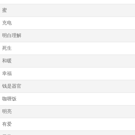
蜜
充电
明白理解
死生
和暖
幸福
钱是器官
咖喱饭
明亮
有爱