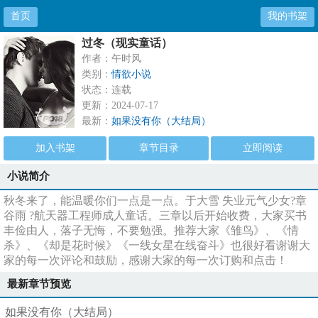
首页
我的书架
过冬（现实童话）
作者：午时风
类别：
情欲小说
状态：连载
更新：2024-07-17
最新：
如果没有你（大结局）
加入书架
章节目录
立即阅读
小说简介
秋冬来了，能温暖你们一点是一点。于大雪 失业元气少女?章
谷雨 ?航天器工程师成人童话。三章以后开始收费，大家买书
丰俭由人，落子无悔，不要勉强。推荐大家《雏鸟》、《情
杀》、《却是花时候》《一线女星在线奋斗》也很好看谢谢大
家的每一次评论和鼓励，感谢大家的每一次订购和点击！
最新章节预览
如果没有你（大结局）